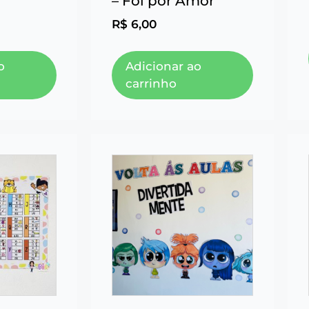
– Foi por Amor
R$
6,00
o
Adicionar ao
carrinho