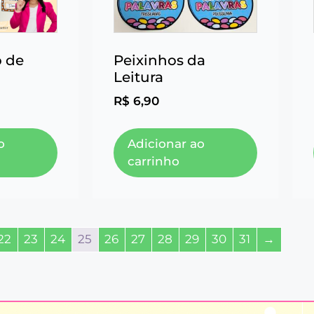
 de
Peixinhos da
Leitura
R$
6,90
o
Adicionar ao
carrinho
22
23
24
25
26
27
28
29
30
31
→