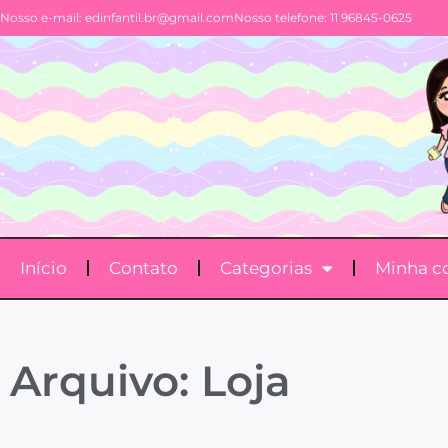
Nosso e-mail:
edinfantil.br@gmail.com
Nosso telefone: 11 96845-0625
Início
Contato
Categorias
Minha c
Arquivo: Loja