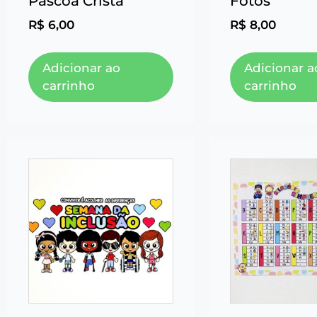
Páscoa Cristã
Fotos
R$
6,00
R$
8,00
Adicionar ao
Adicionar a
carrinho
carrinho