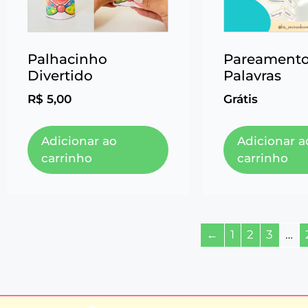
Palhacinho
Pareamento
Divertido
Palavras
R$
5,00
Grátis
Adicionar ao
Adicionar a
carrinho
carrinho
←
1
2
3
…