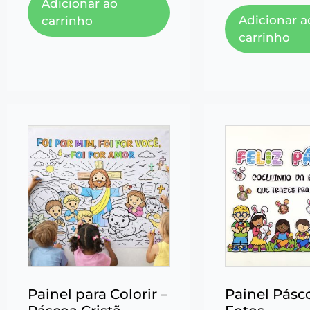
Adicionar ao
Adicionar a
carrinho
carrinho
Painel para Colorir –
Painel Pás