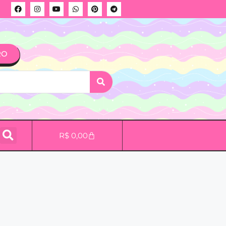
RO
R$
0,00