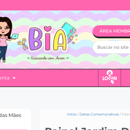
ÁREA MEMB
onta
Início
/
Datas Comemorativas
/ Pain
 das Mães