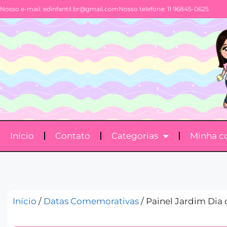
Nosso e-mail:
edinfantil.br@gmail.com
Nosso telefone: 11 96845-0625
Início
Contato
Categorias
Minha c
Início
/
Datas Comemorativas
/ Painel Jardim Dia