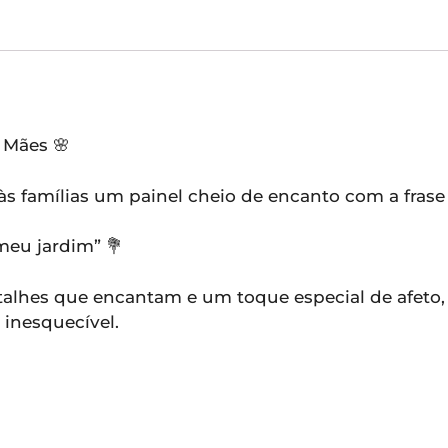
 Mães 🌸
 às famílias um painel cheio de encanto com a fras
meu jardim” 💐
talhes que encantam e um toque especial de afeto, e
inesquecível.