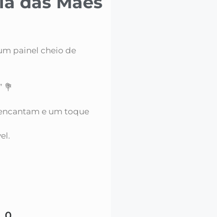
ia das Mães
 um painel cheio de
:
” 💐
e encantam e um toque
el.
00