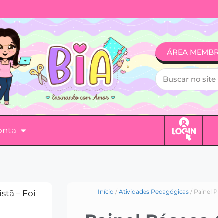
ÁREA MEMB
onta
Início
/
Atividades Pedagógicas
/ Painel 
stã – Foi