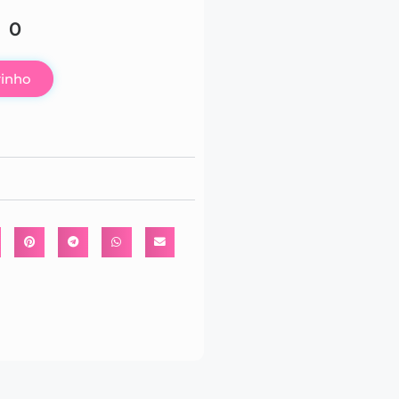
00
rinho