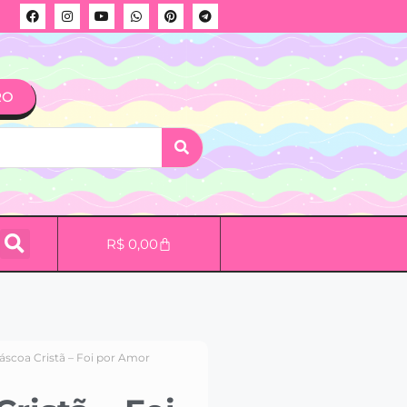
RO
R$
0,00
Páscoa Cristã – Foi por Amor