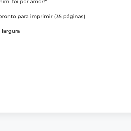
 mim, foi por amor!”
, pronto para imprimir (35 páginas)
m largura