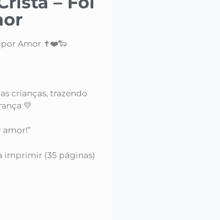
ristã – Foi
mor
i por Amor ✝️❤️🐑
as crianças, trazendo
ança 💛
r amor!”
ra imprimir (35 páginas)