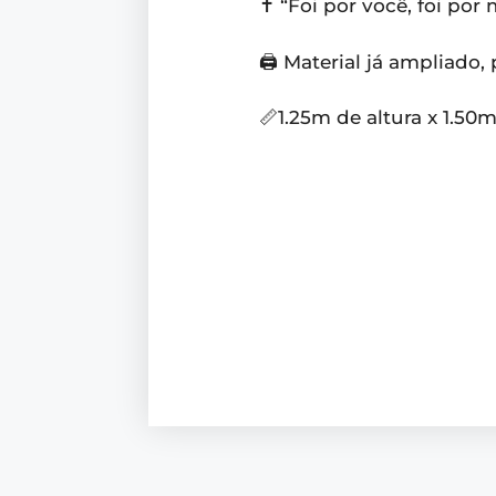
✝️ “Foi por você, foi por
🖨️ Material já ampliado
📏1.25m de altura x 1.50