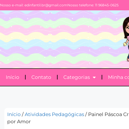
Nosso e-mail:
edinfantil.br@gmail.com
Nosso telefone: 11 96845-0625
Início
Contato
Categorias
Minha c
Início
/
Atividades Pedagógicas
/ Painel Páscoa Cri
por Amor