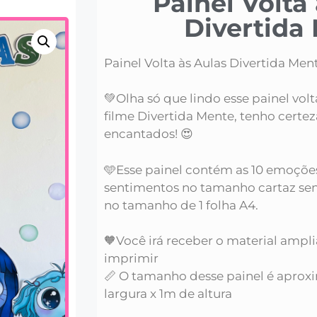
Painel Volta
Divertida
Painel Volta às Aulas Divertida Men
💚Olha só que lindo esse painel vol
filme Divertida Mente, tenho certez
encantados! 😍
🩵Esse painel contém as 10 emoções
sentimentos no tamanho cartaz se
no tamanho de 1 folha A4.
🧡Você irá receber o material ampl
imprimir
📏 O tamanho desse painel é apro
largura x 1m de altura