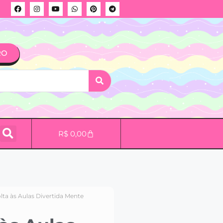
RO
R$
0,00
olta às Aulas Divertida Mente