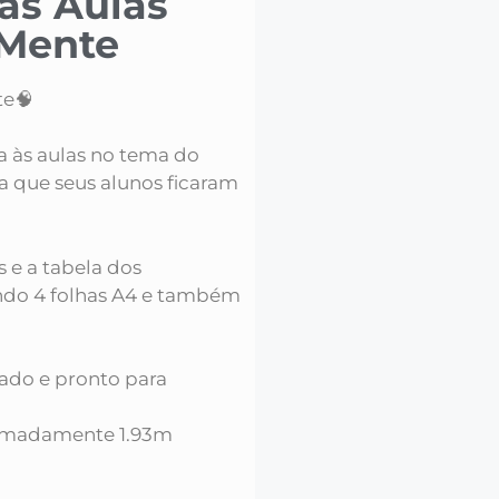
 às Aulas
 Mente
te🧠
ta às aulas no tema do
a que seus alunos ficaram
 e a tabela dos
ndo 4 folhas A4 e também
iado e pronto para
ximadamente 1.93m