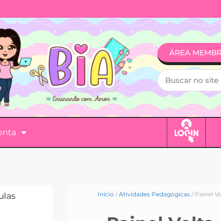
ÁREA MEMB
onta
Início
/
Atividades Pedagógicas
/ Painel V
ulas