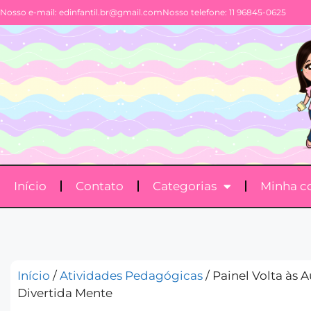
Nosso e-mail:
edinfantil.br@gmail.com
Nosso telefone: 11 96845-0625
Início
Contato
Categorias
Minha c
Início
/
Atividades Pedagógicas
/ Painel Volta às A
Divertida Mente