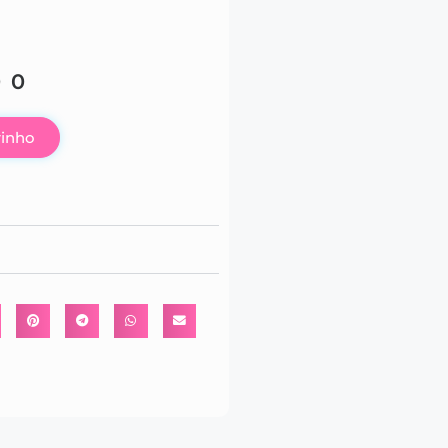
00
rinho