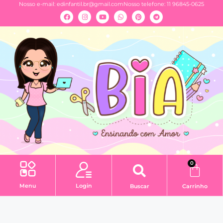
Nosso e-mail:
edinfantil.br@gmail.com
Nosso telefone: 11 96845-0625
0
Menu
Login
Buscar
Carrinho