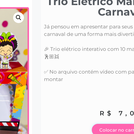
Trio Elétrico M
Carnav
Já pensou em apresentar para seus
carnaval de uma forma mais diverti
🎉 Trio elétrico interativo com 10 m
🕺🏼👯
✅ No arquivo contém vídeo com pa
montar
R$
7,
Colocar no car