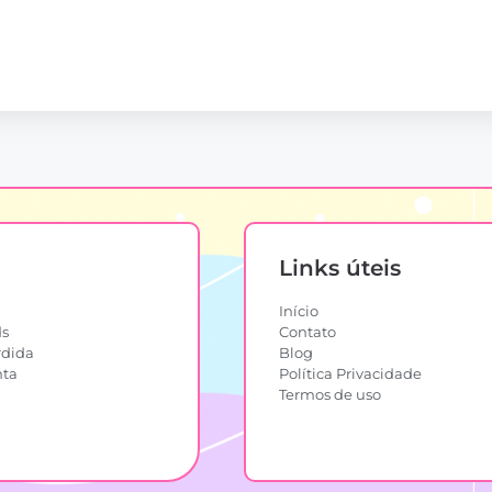
Links úteis
Início
s
Contato
rdida
Blog
nta
Política Privacidade
Termos de uso