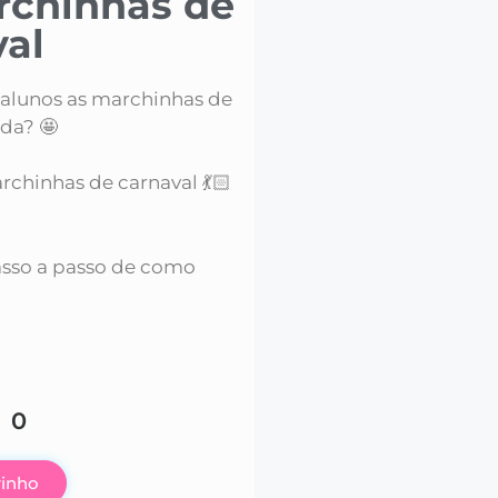
archinhas de
al
 alunos as marchinhas de
da? 🤩
archinhas de carnaval 💃🏻
sso a passo de como
00
rinho