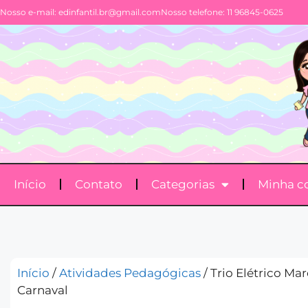
Nosso e-mail:
edinfantil.br@gmail.com
Nosso telefone: 11 96845-0625
Início
Contato
Categorias
Minha c
Início
/
Atividades Pedagógicas
/ Trio Elétrico Ma
Carnaval