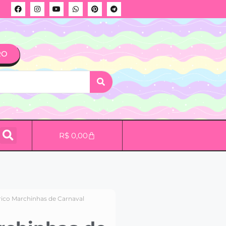
RO
R$
0,00
trico Marchinhas de Carnaval