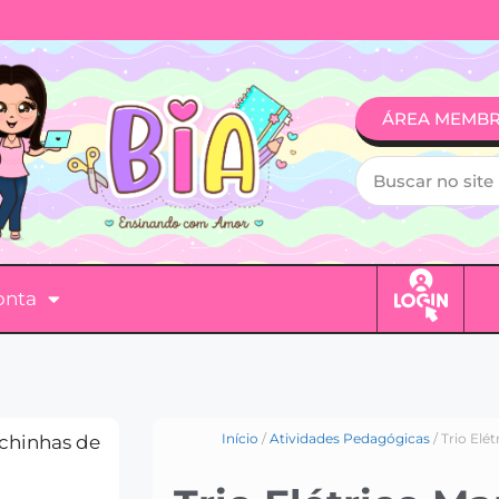
ÁREA MEMB
onta
Início
/
Atividades Pedagógicas
/ Trio Elé
rchinhas de