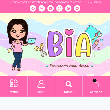
Nosso e-mail:
edinfantil.br@gmail.com
Nosso telefone: 11 96845-0625
0
Menu
Login
Buscar
Carrinho