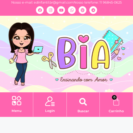
Nosso e-mail:
edinfantil.br@gmail.com
Nosso telefone: 11 96845-0625
0
Menu
Login
Buscar
Carrinho