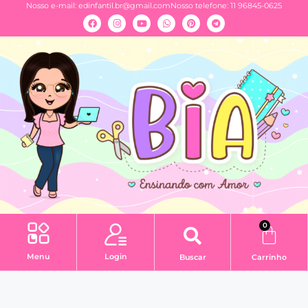
Nosso e-mail:
edinfantil.br@gmail.com
Nosso telefone: 11 96845-0625
0
Menu
Login
Buscar
Carrinho