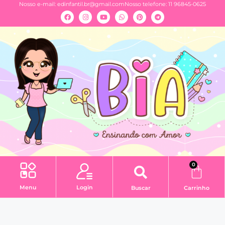
Nosso e-mail:
edinfantil.br@gmail.com
Nosso telefone: 11 96845-0625
0
Menu
Login
Buscar
Carrinho