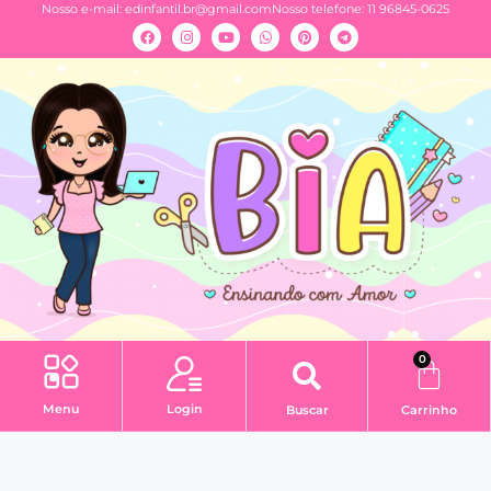
Nosso e-mail:
edinfantil.br@gmail.com
Nosso telefone: 11 96845-0625
0
Menu
Login
Buscar
Carrinho