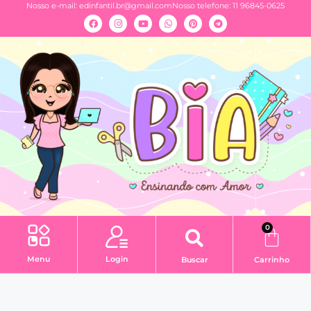
Nosso e-mail:
edinfantil.br@gmail.com
Nosso telefone: 11 96845-0625
0
Menu
Login
Buscar
Carrinho