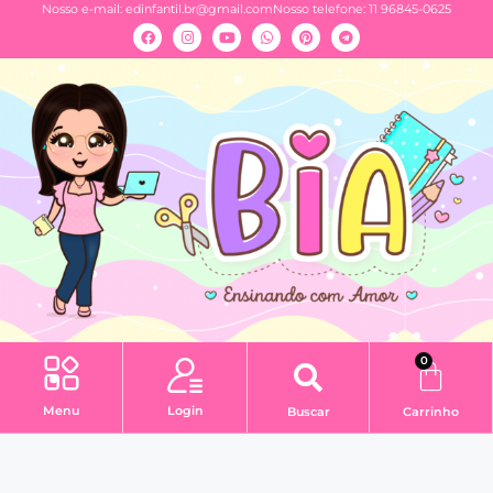
Nosso e-mail:
edinfantil.br@gmail.com
Nosso telefone: 11 96845-0625
0
Menu
Login
Buscar
Carrinho