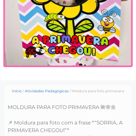
Início
/
Atividades Pedagógicas
/ Moldura para foto primavera
MOLDURA PARA FOTO PRIMAVERA 🌺🌸🌼
📌 Moldura para foto com a frase *“SORRIA, A
PRIMAVERA CHEGOU!”*