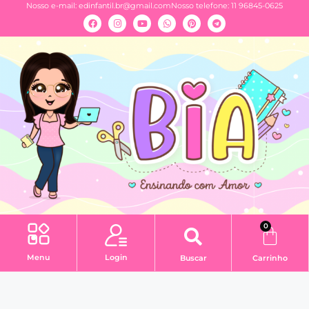
Nosso e-mail:
edinfantil.br@gmail.com
Nosso telefone: 11 96845-0625
0
Menu
Login
Buscar
Carrinho