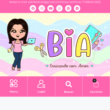
Nosso e-mail:
edinfantil.br@gmail.com
Nosso telefone: 11 96845-0625
0
Menu
Login
Buscar
Carrinho