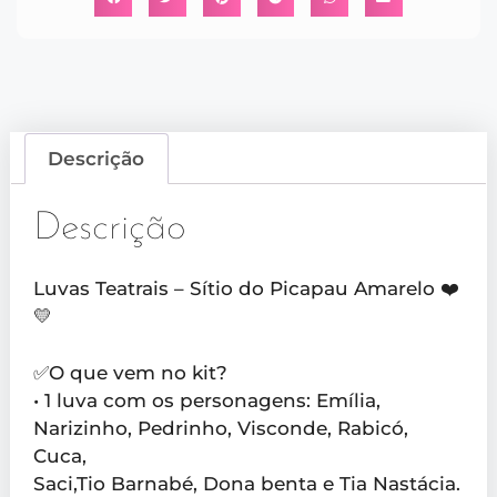
Descrição
Descrição
Luvas Teatrais – Sítio do Picapau Amarelo ❤️
💛
✅O que vem no kit?
• 1 luva com os personagens: Emília,
Narizinho, Pedrinho, Visconde, Rabicó,
Cuca,
Saci,Tio Barnabé, Dona benta e Tia Nastácia.