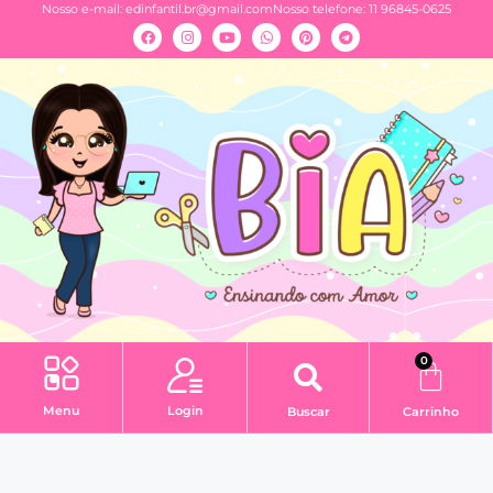
Nosso e-mail:
edinfantil.br@gmail.com
Nosso telefone: 11 96845-0625
0
Menu
Login
Buscar
Carrinho