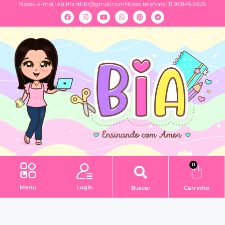
Nosso e-mail:
edinfantil.br@gmail.com
Nosso telefone: 11 96845-0625
0
Menu
Login
Buscar
Carrinho