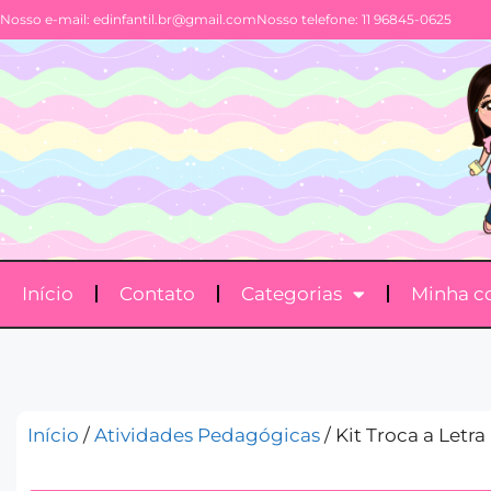
Nosso e-mail:
edinfantil.br@gmail.com
Nosso telefone: 11 96845-0625
Início
Contato
Categorias
Minha c
Início
/
Atividades Pedagógicas
/ Kit Troca a Letra