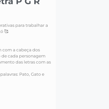
etra P G R
ativas para trabalhar a
ó 🥰
m com a cabeça dos
o de cada personagem
eamento das letras com as
palavras: Pato, Gato e