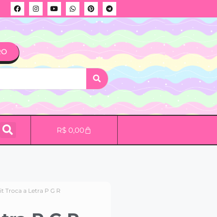
RO
R$
0,00
it Troca a Letra P G R