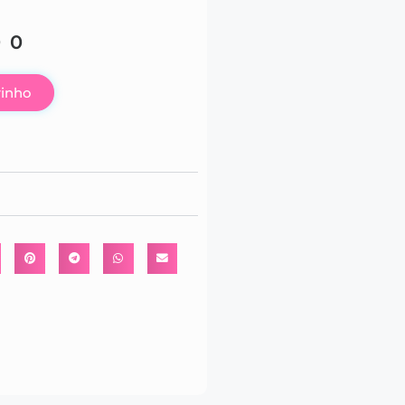
00
rinho