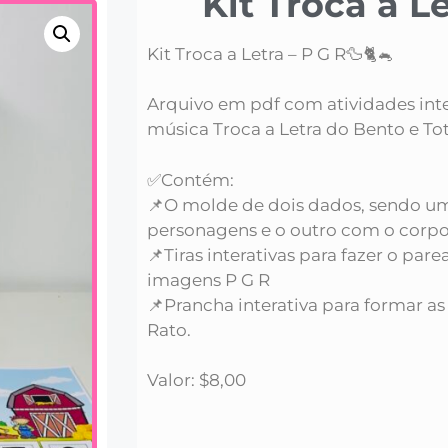
Kit Troca a L
Kit Troca a Letra – P G R🦆🐈🐁
Arquivo em pdf com atividades inter
música Troca a Letra do Bento e Tot
✅Contém:
📌O molde de dois dados, sendo u
personagens e o outro com o corp
📌Tiras interativas para fazer o par
imagens P G R
📌Prancha interativa para formar as 
Rato.
Valor: $8,00