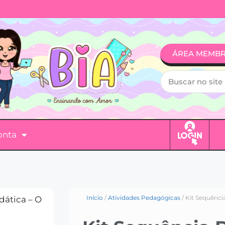
ÁREA MEMB
onta
Início
/
Atividades Pedagógicas
/ Kit Sequênci
dática – O