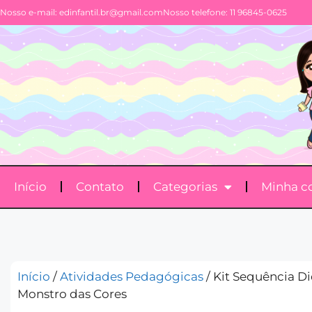
Nosso e-mail:
edinfantil.br@gmail.com
Nosso telefone: 11 96845-0625
Início
Contato
Categorias
Minha c
Início
/
Atividades Pedagógicas
/ Kit Sequência Di
Monstro das Cores