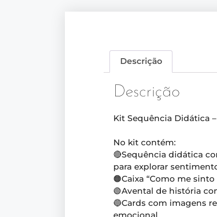
Descrição
Descrição
Kit Sequência Didática 
No kit contém:
🔴Sequência didática co
para explorar sentimento
🟠Caixa “Como me sinto 
🟢Avental de história co
🔵Cards com imagens rea
emocional