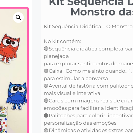
Kit Sequência D
Monstro da
Kit Sequência Didática – O Monstro
No kit contém:
🔴Sequência didática completa para
planejada
para explorar sentimentos de manei
🟠Caixa “Como me sinto quando…”,
para estimular a conversa
🟢Avental de história com palitoch
mais visual e interativa
🔵Cards com imagens reais de cria
emoções para facilitar a identific
⚫️Palitoches para colorir, incentiva
personalização das emoções
🟣Dinâmicas e atividades extras pa