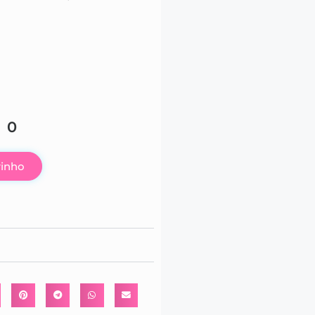
90
rinho