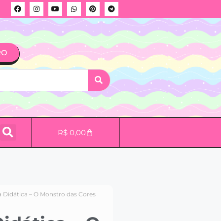
RO
R$
0,00
a Didática – O Monstro das Cores