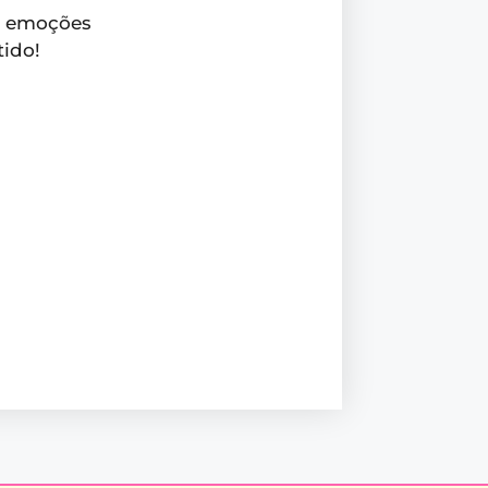
as emoções
tido!