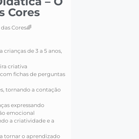
idática – O
s Cores
 das Cores🌈
 crianças de 3 a 5 anos,
ra criativa
 com fichas de perguntas
es, tornando a contação
nças expressando
ação emocional
ndo a criatividade e a
ra tornar o aprendizado