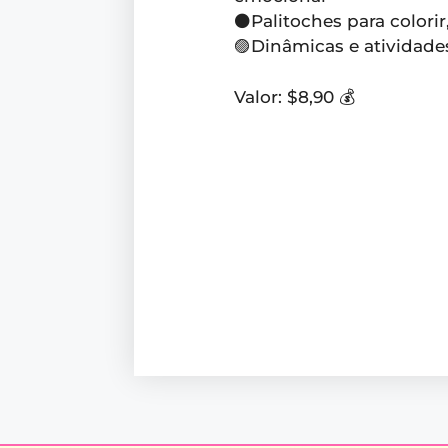
⚫️Palitoches para colori
🟣Dinâmicas e atividades
Valor: $8,90 💰