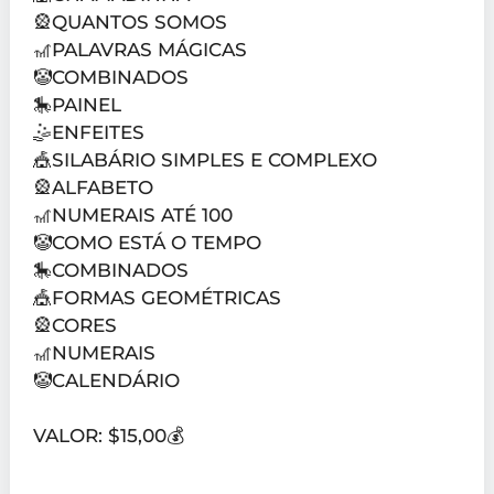
🎡QUANTOS SOMOS
🎢PALAVRAS MÁGICAS
🤡COMBINADOS
🎠PAINEL
🤹ENFEITES
🎪SILABÁRIO SIMPLES E COMPLEXO
🎡ALFABETO
🎢NUMERAIS ATÉ 100
🤡COMO ESTÁ O TEMPO
🎠COMBINADOS
🎪FORMAS GEOMÉTRICAS
🎡CORES
🎢NUMERAIS
🤡CALENDÁRIO
VALOR: $15,00💰