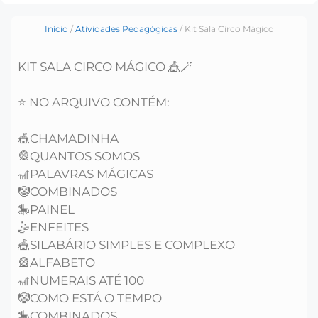
Início
/
Atividades Pedagógicas
/ Kit Sala Circo Mágico
KIT SALA CIRCO MÁGICO 🎪🪄
⭐️ NO ARQUIVO CONTÉM:
🎪CHAMADINHA
🎡QUANTOS SOMOS
🎢PALAVRAS MÁGICAS
🤡COMBINADOS
🎠PAINEL
🤹ENFEITES
🎪SILABÁRIO SIMPLES E COMPLEXO
🎡ALFABETO
🎢NUMERAIS ATÉ 100
🤡COMO ESTÁ O TEMPO
🎠COMBINADOS