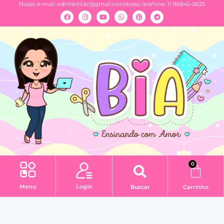
Nosso e-mail:
edinfantil.br@gmail.com
Nosso telefone: 11 96845-0625
0
Menu
Login
Buscar
Carrinho