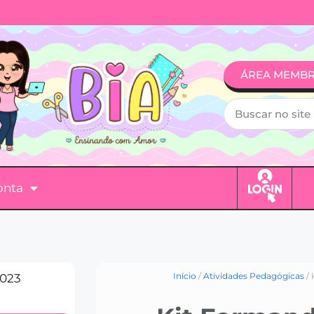
ÁREA MEMB
onta
Início
/
Atividades Pedagógicas
/ 
2023