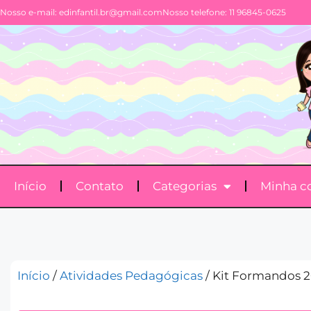
Nosso e-mail:
edinfantil.br@gmail.com
Nosso telefone: 11 96845-0625
Início
Contato
Categorias
Minha c
Início
/
Atividades Pedagógicas
/ Kit Formandos 