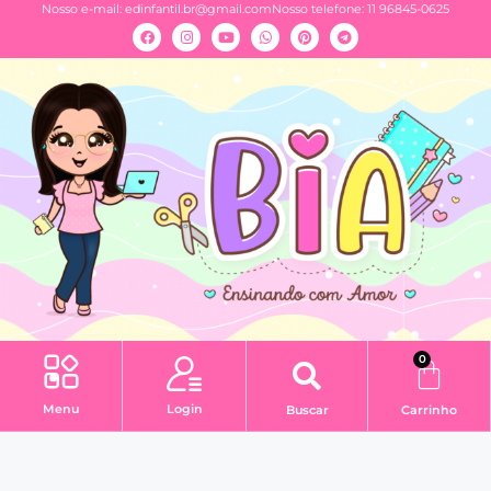
Nosso e-mail:
edinfantil.br@gmail.com
Nosso telefone: 11 96845-0625
0
Menu
Login
Buscar
Carrinho