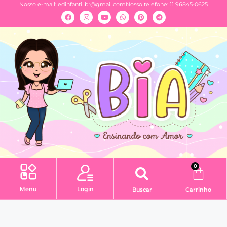
Nosso e-mail:
edinfantil.br@gmail.com
Nosso telefone: 11 96845-0625
0
Menu
Login
Buscar
Carrinho