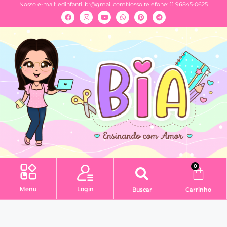
Nosso e-mail:
edinfantil.br@gmail.com
Nosso telefone: 11 96845-0625
0
Menu
Login
Buscar
Carrinho