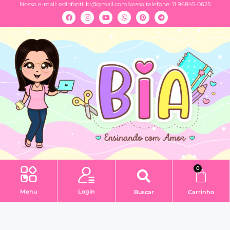
Nosso e-mail:
edinfantil.br@gmail.com
Nosso telefone: 11 96845-0625
0
Menu
Login
Buscar
Carrinho