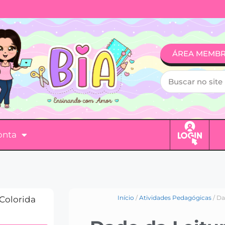
ÁREA MEMB
onta
Início
/
Atividades Pedagógicas
/ Da
 Colorida