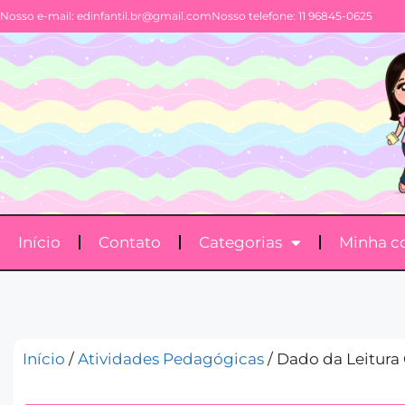
Nosso e-mail:
edinfantil.br@gmail.com
Nosso telefone: 11 96845-0625
Início
Contato
Categorias
Minha c
Início
/
Atividades Pedagógicas
/ Dado da Leitura