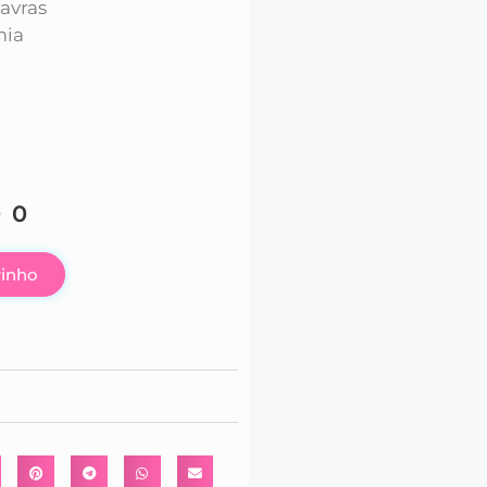
lavras
mia
00
rinho