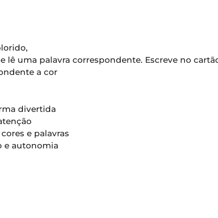
lorido,
 e lê uma palavra correspondente. Escreve no cartã
pondente a cor
orma divertida
 atenção
 cores e palavras
ão e autonomia