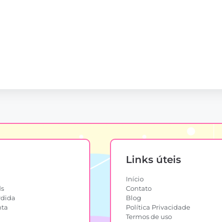
Links úteis
Início
s
Contato
rdida
Blog
nta
Política Privacidade
Termos de uso