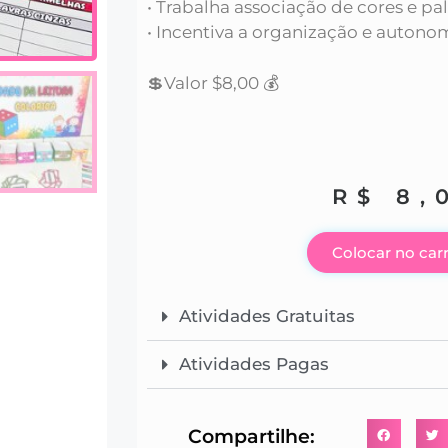
• Trabalha associação de cores e pa
• ⁠Incentiva a organização e autono
💲Valor $8,00 💰
R$
8,
Colocar no car
Atividades Gratuitas
Atividades Pagas
Compartilhe: