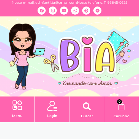
Nosso e-mail:
edinfantil.br@gmail.com
Nosso telefone: 11 96845-0625
0
Menu
Login
Buscar
Carrinho