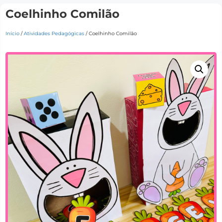
Coelhinho Comilão
Início
/
Atividades Pedagógicas
/ Coelhinho Comilão