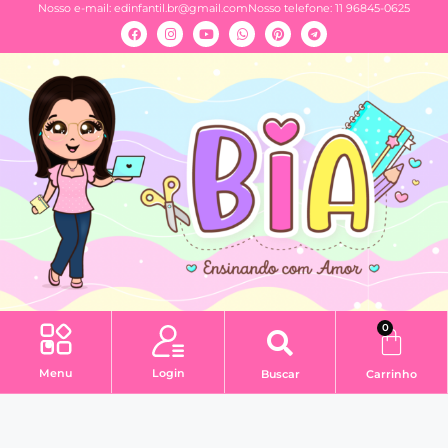
Nosso e-mail:
edinfantil.br@gmail.com
Nosso telefone: 11 96845-0625
0
Menu
Login
Buscar
Carrinho