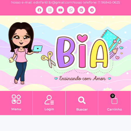
Nosso e-mail:
edinfantil.br@gmail.com
Nosso telefone: 11 96845-0625
0
Menu
Login
Buscar
Carrinho