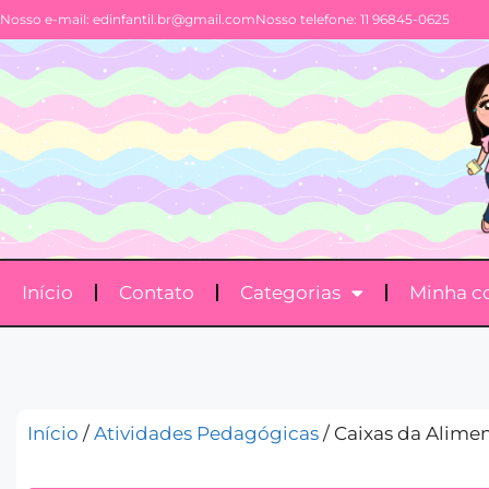
Nosso e-mail:
edinfantil.br@gmail.com
Nosso telefone: 11 96845-0625
Início
Contato
Categorias
Minha c
Início
/
Atividades Pedagógicas
/ Caixas da Alime