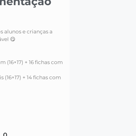
imentação
s alunos e crianças a
vel 😋
m (16×17) + 16 fichas com
s (16×17) + 14 fichas com
90