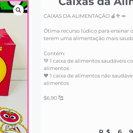
Caixas da Al
CAIXAS DA ALIMENTAÇÃO 🍎🥦🥕
Ótima recurso lúdico para ensinar o
terem uma alimentação mais saudá
Contém:
💚 1 caixa de alimentos saudáveis co
alimentos
🧡 1 caixa de alimentos não saudávei
alimentos
$6,90 🥰
R$
6,