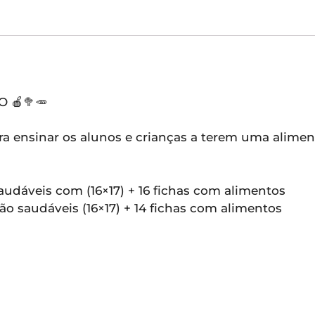
 🍎🥦🥕
ra ensinar os alunos e crianças a terem uma alime
saudáveis com (16×17) + 16 fichas com alimentos
não saudáveis (16×17) + 14 fichas com alimentos