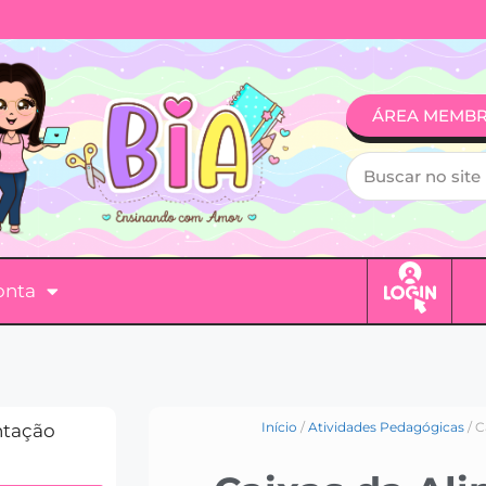
ÁREA MEMB
onta
Início
/
Atividades Pedagógicas
/ C
ntação