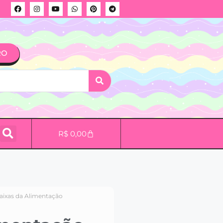
RO
R$
0,00
aixas da Alimentação