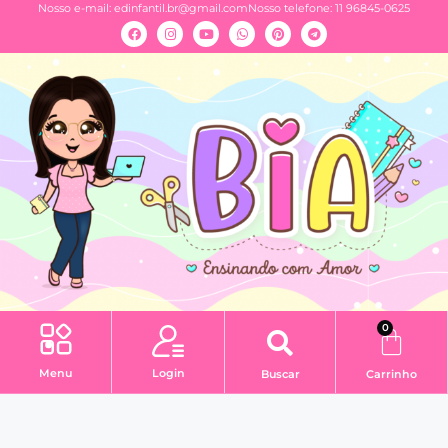
Nosso e-mail:
edinfantil.br@gmail.com
Nosso telefone: 11 96845-0625
0
Menu
Login
Buscar
Carrinho