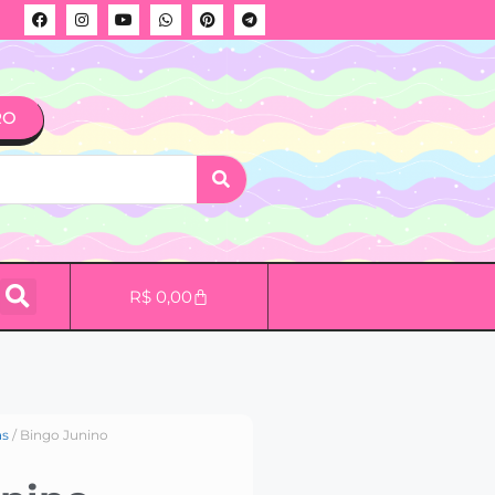
RO
R$
0,00
as
/ Bingo Junino