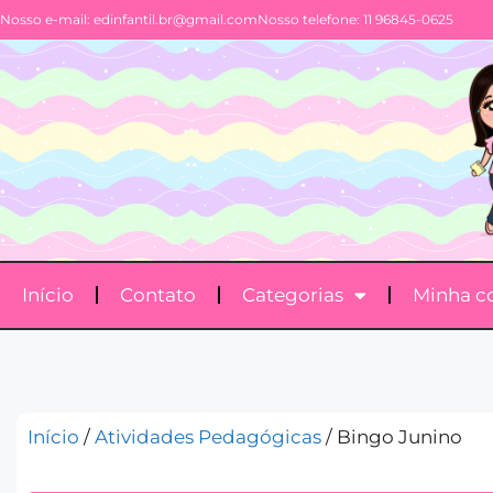
Nosso e-mail:
edinfantil.br@gmail.com
Nosso telefone: 11 96845-0625
Início
Contato
Categorias
Minha c
Início
/
Atividades Pedagógicas
/ Bingo Junino