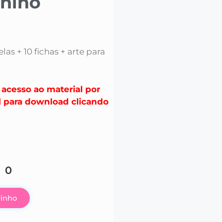
nino
las + 10 fichas + arte para
acesso ao material por
l para download clicando
00
rinho