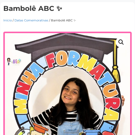
Bambolê ABC ✨
Início
/
Datas Comemorativas
/ Bambolê ABC ✨