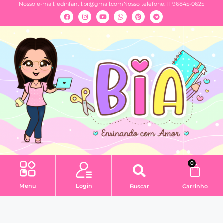
Nosso e-mail:
edinfantil.br@gmail.com
Nosso telefone: 11 96845-0625
0
Menu
Login
Buscar
Carrinho