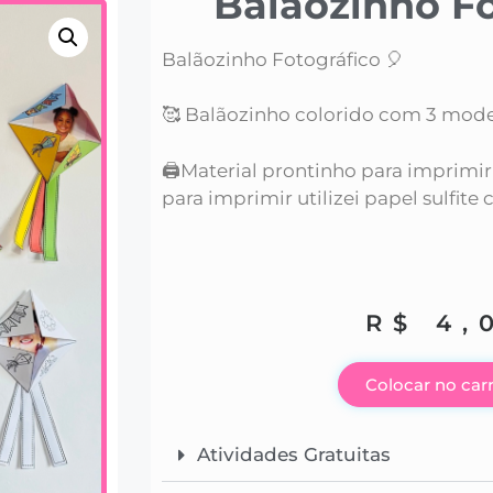
Balãozinho Fo
Balãozinho Fotográfico 🎈
🥰 Balãozinho colorido com 3 model
🖨️Material prontinho para imprimir
para imprimir utilizei papel sulfi
R$
4,
Colocar no car
Atividades Gratuitas