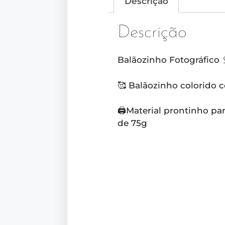
Descrição
Descrição
Balãozinho Fotográfico 
🥰 Balãozinho colorido c
🖨️Material prontinho pa
de 75g