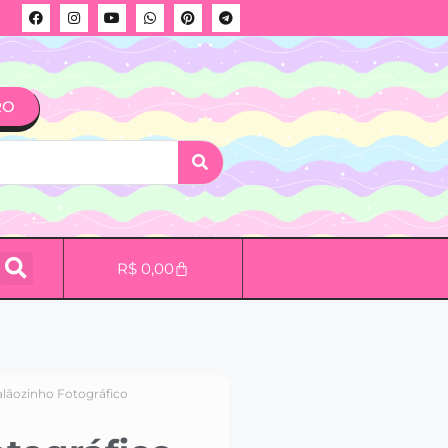
RO
R$
0,00
alãozinho Fotográfico