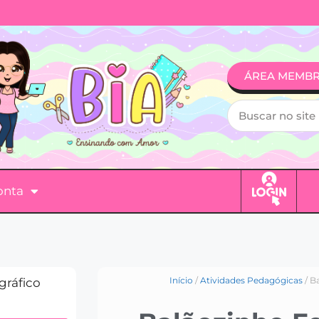
ÁREA MEMB
onta
Início
/
Atividades Pedagógicas
/ B
gráfico