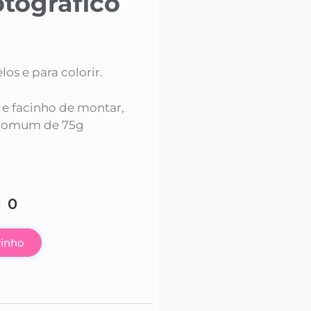
tográfico
os e para colorir.
 e facinho de montar,
te comum de 75g
00
rinho