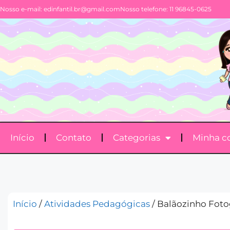
Nosso e-mail:
edinfantil.br@gmail.com
Nosso telefone: 11 96845-0625
Início
Contato
Categorias
Minha c
Início
/
Atividades Pedagógicas
/ Balãozinho Foto