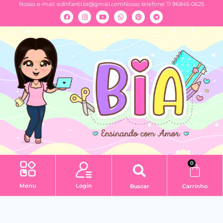
Nosso e-mail:
edinfantil.br@gmail.com
Nosso telefone: 11 96845-0625
0
Menu
Login
Buscar
Carrinho