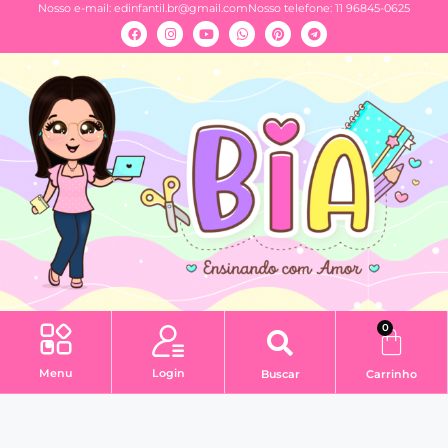
Nosso e-mail:
edinfantil.br@gmail.com
Nosso telefone: 11 96845-0625
0
Menu
Login
Buscar
Carrinho