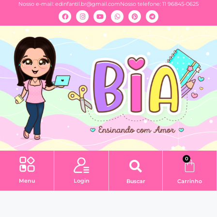
Nosso e-mail:
edinfantil.br@gmail.com
Nosso telefone: 11 96845-0625
0
Menu
Login
Buscar
Carrinho