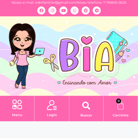
Nosso e-mail:
edinfantil.br@gmail.com
Nosso telefone: 11 96845-0625
0
Menu
Login
Buscar
Carrinho