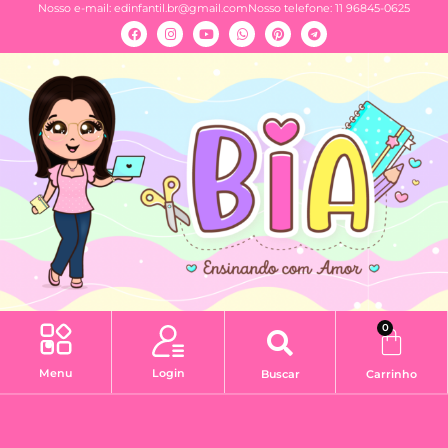
Nosso e-mail:
edinfantil.br@gmail.com
Nosso telefone: 11 96845-0625
0
Menu
Login
Buscar
Carrinho